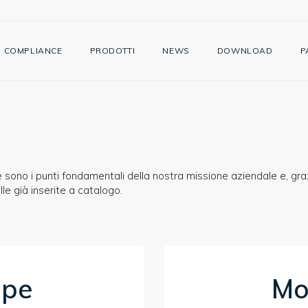
COMPLIANCE
PRODOTTI
NEWS
DOWNLOAD
P
te sono i punti fondamentali della nostra missione aziendale e, g
le già inserite a catalogo.
mpe
Mot