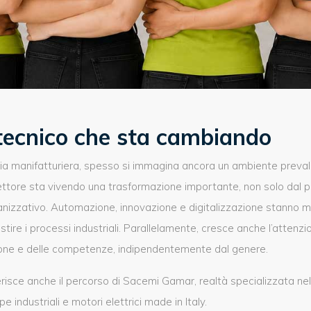
tecnico che sta cambiando
tria manifatturiera, spesso si immagina ancora un ambiente prev
l settore sta vivendo una trasformazione importante, non solo dal p
nizzativo. Automazione, innovazione e digitalizzazione stanno m
tire i processi industriali. Parallelamente, cresce anche l’attenzi
sone e delle competenze, indipendentemente dal genere.
erisce anche il percorso di Sacemi Gamar, realtà specializzata ne
 industriali e motori elettrici made in Italy.