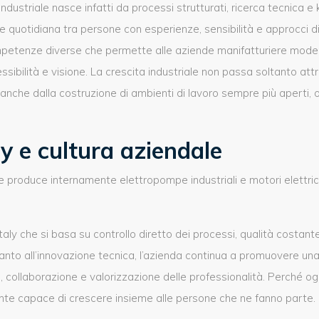
industriale nasce infatti da processi strutturati, ricerca tecnica
e quotidiana tra persone con esperienze, sensibilità e approcci di
petenze diverse che permette alle aziende manifatturiere modern
sibilità e visione. La crescita industriale non passa soltanto at
nche dalla costruzione di ambienti di lavoro sempre più aperti, or
ly e cultura aziendale
roduce internamente elettropompe industriali e motori elettrici 
aly che si basa su controllo diretto dei processi, qualità costa
canto all’innovazione tecnica, l’azienda continua a promuovere una
 collaborazione e valorizzazione delle professionalità. Perché oggi
nte capace di crescere insieme alle persone che ne fanno parte.