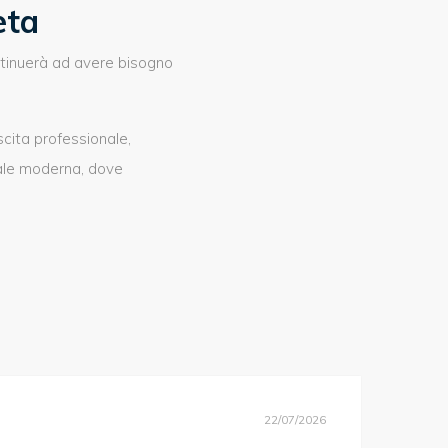
eta
ntinuerà ad avere bisogno
cita professionale,
iale moderna, dove
22/07/2026