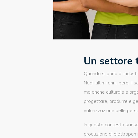
Un settore 
Quando si parla di indus
Negli ultimi anni, però, i
ma anche culturale e orga
progettare, produrre e ges
valorizzazione delle per
In questo contesto si ins
produzione di elettropompe