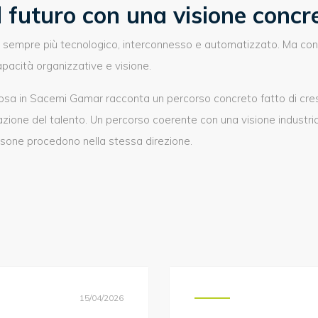
 futuro con una visione concr
sarà sempre più tecnologico, interconnesso e automatizzato. Ma co
acità organizzative e visione.
rosa in Sacemi Gamar racconta un percorso concreto fatto di cres
azione del talento. Un percorso coerente con una visione industr
rsone procedono nella stessa direzione.
15/04/2026