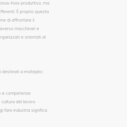
 e know-how produttivo, ma
fferenti. È proprio questa
e di affrontare il
traverso macchinari e
ganizzati e orientati al
destinati a molteplici
nte e competenze
 cultura del lavoro
 fare industria significa