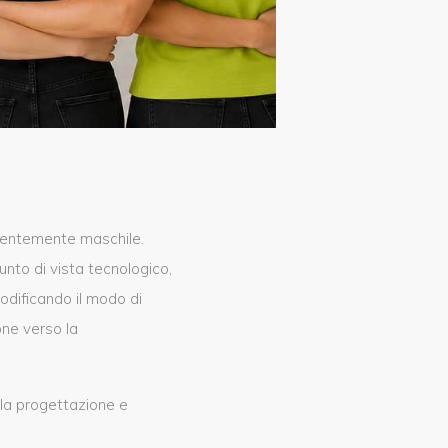
alentemente maschile.
unto di vista tecnologico,
odificando il modo di
one verso la
lla progettazione e