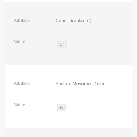
Conn. Idraulica (")
3/4
Portata Massima (l/min)
93