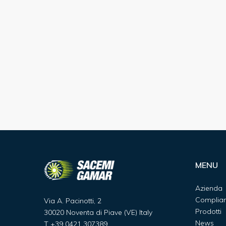
MENU
Azienda
Complia
Via A. Pacinotti, 2
Prodotti
30020 Noventa di Piave (VE) Italy
News
T
+39 0421 307389