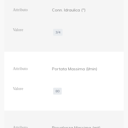
Conn. Idraulica (")
3/4
Portata Massima (l/min)
80
Prevalenza Massima (mt)