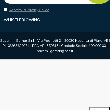
Accetto la Privacy Policy
WHISTLEBLOWING
Sacemi – Gamar S.r.l. | Via Pacinotti 2 - 30020 Noventa di Piave VE |
P.I. 03933620274 | REA VE- 350813 | Capitale Sociale 100.000,00 |
sacemi-gamar@pec.it